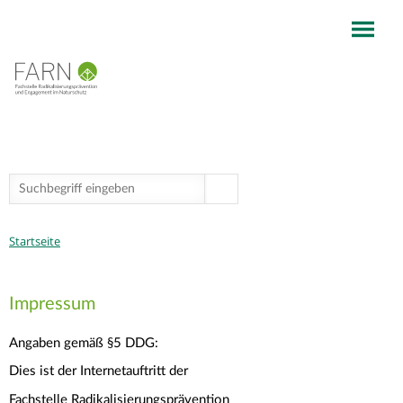
Jump to navigation
Suchformular
Suche
Sie
Startseite
sind
hier
Impressum
Angaben gemäß §5 DDG:
Dies ist der Internetauftritt der
Fachstelle Radikalisierungsprävention